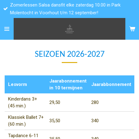
Zomerlessen Salsa dansfit elke zaterdag 10.00 in Park
Ga
Molentocht in Voorhout t/m 12 september!
direct
naar
de
hoofdinhoud
SEIZOEN 2026-2027
Jaarabonnement
Lesvorm
Jaarabbonnement
in 10 termijnen
Kinderdans 3+
29,50
280
(45 min.)
Klassiek Ballet 7+
35,50
340
(60 min.)
Tapdance 6-11