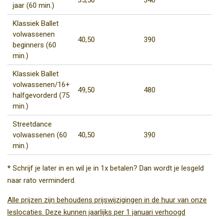
35,50
340
jaar (60 min.)
Klassiek Ballet
volwassenen
40,50
390
beginners (60
min.)
Klassiek Ballet
volwassenen/16+
49,50
480
halfgevorderd (75
min.)
Streetdance
volwassenen (60
40,50
390
min.)
*
Schrijf je later in en wil je in 1x betalen? Dan wordt je lesgeld
naar rato verminderd.
Alle prijzen zijn behoudens prijswijzigingen in de huur van onze
leslocaties. Deze kunnen jaarlijks per 1 januari verhoogd