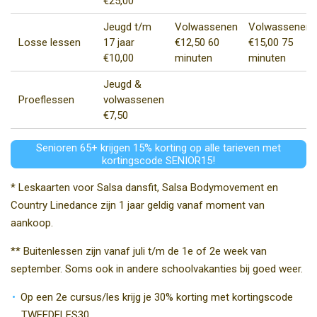
€25,00
Jeugd t/m
Volwassenen
Volwassenen
Losse lessen
17 jaar
€12,50 60
€15,00 75
€10,00
minuten
minuten
Jeugd &
Proeflessen
volwassenen
€7,50
Senioren 65+ krijgen 15% korting op alle tarieven met
kortingscode SENIOR15!
* Leskaarten voor Salsa dansfit, Salsa Bodymovement en
Country Linedance zijn 1 jaar geldig vanaf moment van
aankoop.
** Buitenlessen zijn vanaf juli t/m de 1e of 2e week van
september. Soms ook in andere schoolvakanties bij goed weer.
Op een 2e cursus/les krijg je 30% korting met kortingscode
TWEEDELES30.